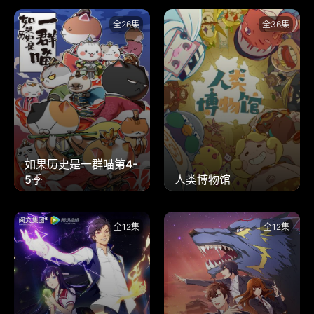
全26集
全36集
如果历史是一群喵第4-
5季
人类博物馆
全12集
全12集