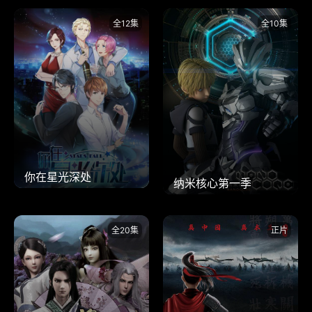
全12集
全10集
你在星光深处
纳米核心第一季
全20集
正片