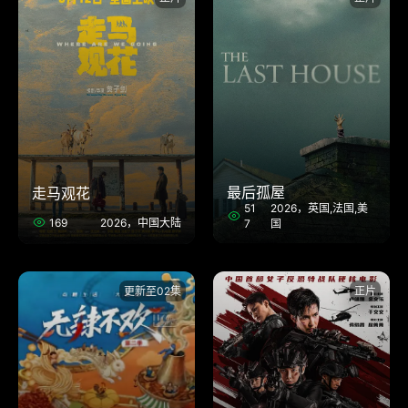
最后孤屋
走马观花
51
2026，英国,法国,美
169
2026，中国大陆
7
国
更新至02集
正片