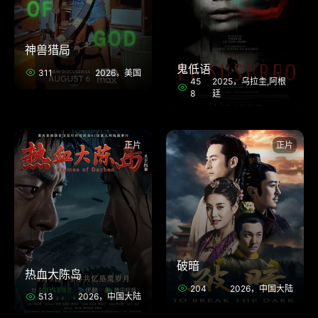
神兽猎局
鬼低语
311
2026，美国
45
2025，乌拉圭,阿根
8
廷
正片
正片
破暗
热血大陈岛
204
2026，中国大陆
513
2026，中国大陆