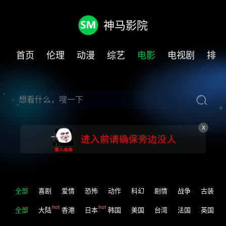
神马影院
首页
伦理
动漫
综艺
电影
电视剧
排行
X
全部
喜剧
爱情
恐怖
动作
科幻
剧情
战争
古装
全部
大陆
香港
日本
韩国
美国
台湾
法国
英国