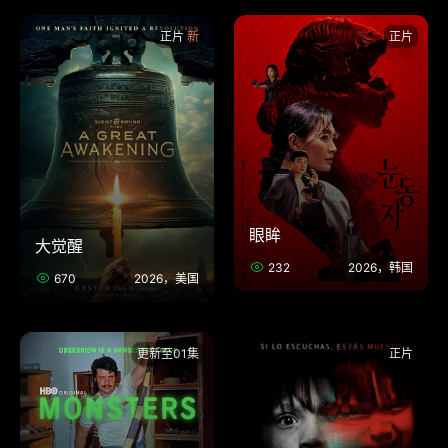
正片
正片
眼眸
大觉醒
232
2026，韩国
670
2026，美国
更新至01集
正片