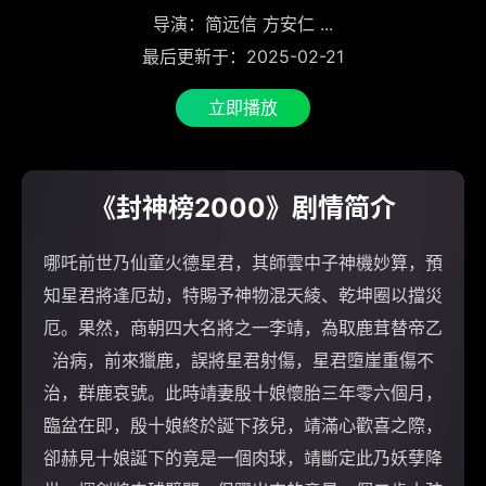
导演：简远信 方安仁 ...
最后更新于：2025-02-21
立即播放
《封神榜2000》剧情简介
哪吒前世乃仙童火德星君，其師雲中子神機妙算，預
知星君將逢厄劫，特賜予神物混天綾、乾坤圈以擋災
厄。果然，商朝四大名將之一李靖，為取鹿茸替帝乙
治病，前來獵鹿，誤將星君射傷，星君墮崖重傷不
治，群鹿哀號。此時靖妻殷十娘懷胎三年零六個月，
臨盆在即，殷十娘終於誕下孩兒，靖滿心歡喜之際，
卻赫見十娘誕下的竟是一個肉球，靖斷定此乃妖孽降