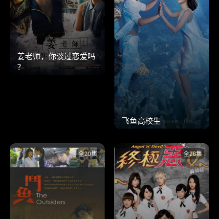
姜老师，你谈过恋爱吗
？
飞鱼高校生
全20集
全26集