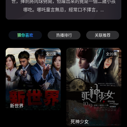
世，揮劍將肉球劈開，但躍出來的竟是一個二歲小孩
哪吃。哪吒童言無忌，經常口不擇言，...
猜你喜欢
热播排行
关联推荐
全15集
全20集
新世界
死神少女