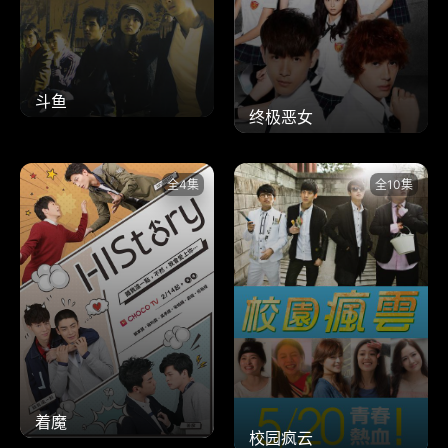
斗鱼
终极恶女
全4集
全10集
着魔
校园疯云