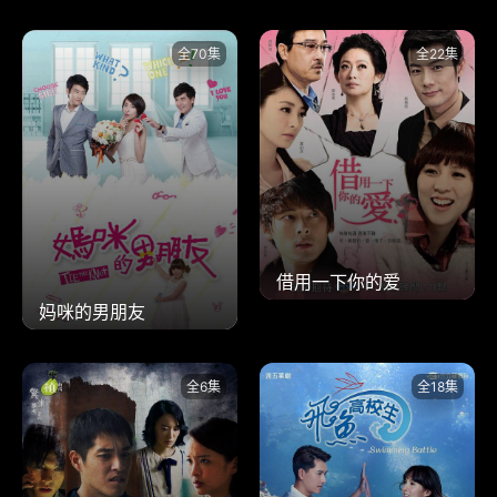
全70集
全22集
借用一下你的爱
妈咪的男朋友
全6集
全18集