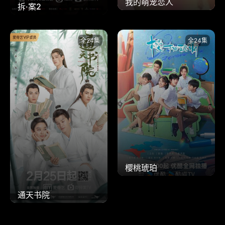
我的萌宠恋人
拆·案2
全24集
全24集
樱桃琥珀
通天书院