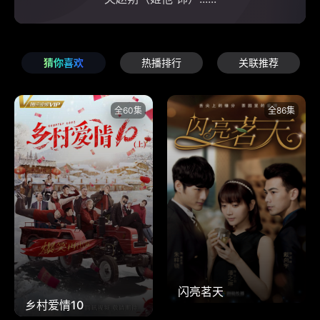
猜你喜欢
热播排行
关联推荐
全60集
全86集
闪亮茗天
乡村爱情10