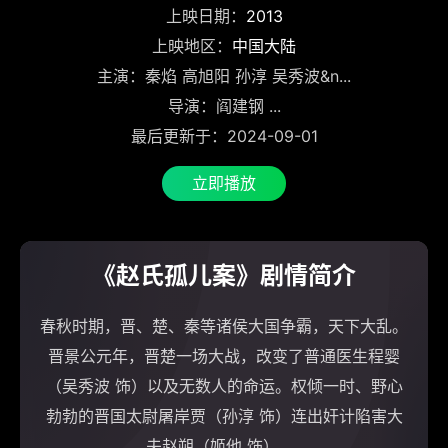
上映日期：
2013
上映地区：
中国大陆
主演：秦焰 高旭阳 孙淳 吴秀波&n...
导演：阎建钢 ...
最后更新于：2024-09-01
立即播放
《赵氏孤儿案》剧情简介
春秋时期，晋、楚、秦等诸侯大国争霸，天下大乱。
晋景公元年，晋楚一场大战，改变了普通医生程婴
（吴秀波 饰）以及无数人的命运。权倾一时、野心
勃勃的晋国太尉屠岸贾（孙淳 饰）连出奸计陷害大
夫赵朔（姬他 饰）......