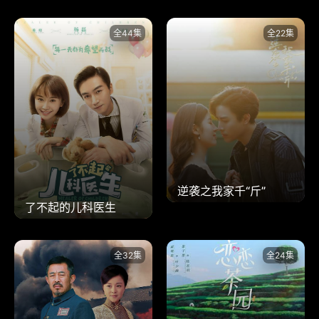
全44集
全22集
逆袭之我家千“斤”
了不起的儿科医生
全32集
全24集