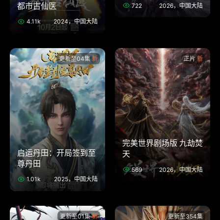
都市古仙医
722
2026，中国大陆
4.11k
2024，中国大陆
更新至04集
正片
完美世界剧场版 九劫焚
启运丹田：开局签到至
天
尊丹田
569
2026，中国大陆
1.01k
2025，中国大陆
更新至01集
更新至354集