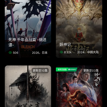
死神 千年血战篇 -祸进
妖神记
谭-
8.32k
2024，中国大陆
506
2026，日本
更新至10集
更新至03集